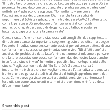
“
Il nostro lavoro dimostra che il ceppo Lacticaseibacillus paracasei DG è un
promettente candidato con un potenziale di profilassi contro l’infezione
”
sottolinea Pregliasco, che aggiunge: “Non soltanto viene confermata
l’attività antivirale del L. paracasei DG, ma anche la sua abilità di
sopprimere del 50% la replicazione in vitro del Sars-CoV-2. I batteri lattici,
come L. paracasei DG, producono un’ampia varietà di composti
antimicrobici, quali perossido di idrogeno, acido lattico e sostanze
battericide, capaci di ridurre la carica virale".
Questi risultati “che non sono stati osservati con gli altri due ceppi testati,
dimostrano quanto sia importante scegliere il giusto probiotico – prosegue
l’esperto -I risultati sono decisamente positivi, per cui cresce l’attesa di una
conferma in una successiva sperimentazione in vivo. “
Gli effetti benefici e
antivirali dei probiotici e della lattoferrina nell’uomo ci inducono a pensare
che la loro associazione possa confermare i dati del nostro lavoro anche
in un futuro studio in vivo
”. In merito ai possibili futuri sviluppi clinici dello
studio, Pregliasco non ha dubbi: “Su Sars-CoV-2 questa ricerca è
importante ma è chiaro che non vogliamo essere l’alternativa terapeutica a
fronte di una esigenza di studi, trial clinici e di tutti gli approfondimenti del
caso. Come avevo già visto per altri probiotici, però, viene confermato il
loro utilizzo come coadiuvanti in termini di prevenzione e rinforzo delle
difese immunitarie” .
Share this post