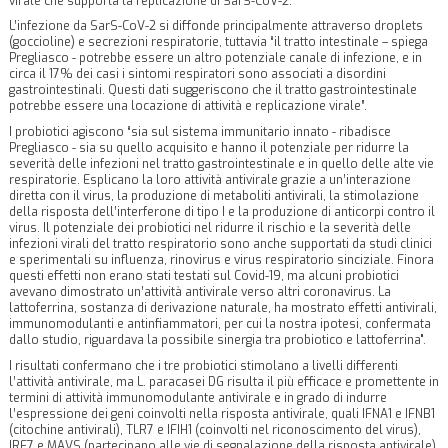
virale che supporta la replicazione di SarS-CoV-2
.
L’infezione da SarS-CoV-2 si diffonde principalmente attraverso droplets
(goccioline) e secrezioni respiratorie, tuttavia “
il tratto intestinale
– spiega
Pregliasco -
potrebbe essere un altro potenziale canale di infezione
, e in
circa il 17% dei casi i sintomi respiratori sono associati a disordini
gastrointestinali. Questi dati suggeriscono che il tratto gastrointestinale
potrebbe essere una locazione di attività e replicazione virale”.
I probiotici agiscono “sia sul sistema immunitario innato
- ribadisce
Pregliasco -
sia su quello acquisito
e hanno il potenziale per ridurre la
severità delle infezioni nel tratto gastrointestinale e in quello delle alte vie
respiratorie. Esplicano la loro attività antivirale grazie a un’interazione
diretta con il virus, la produzione di metaboliti antivirali, la stimolazione
della risposta dell’interferone di tipo I e la produzione di anticorpi contro il
virus. Il potenziale dei probiotici nel ridurre il rischio e la severità delle
infezioni virali del tratto respiratorio sono anche supportati da studi clinici
e sperimentali su influenza, rinovirus e virus respiratorio sinciziale. Finora
questi effetti non erano stati testati sul Covid-19, ma alcuni probiotici
avevano dimostrato un’attività antivirale verso altri coronavirus. La
lattoferrina, sostanza di derivazione naturale, ha mostrato effetti antivirali,
immunomodulanti e antinfiammatori, per cui la nostra ipotesi, confermata
dallo studio, riguardava la
possibile sinergia tra probiotico e lattoferrina
".
I risultati confermano che i tre probiotici stimolano a livelli differenti
l’attività antivirale, ma L. paracasei DG risulta il più efficace e promettente in
termini di attività immunomodulante antivirale e in grado di indurre
l’espressione dei geni coinvolti nella risposta antivirale, quali IFNA1 e IFNB1
(citochine antivirali), TLR7 e IFIH1 (coinvolti nel riconoscimento del virus),
IRF7 e MAVS (partecipano alle vie di segnalazione della risposta antivirale).