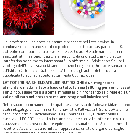
"
La lattoferrina, una proteina naturale presente nel latte bovino, in
combinazione con uno specifico probiotico, Lactobacillus paracasei DG,
potrebbe contribuire alla prevenzione del Covid-19
e alleviare i sintomi
associati all’infezione. I dati che emergono da uno studio in vitro sulla
lattoferrina sono molto interessanti”. Lo afferma all’Adnkronos Salute il
virologo dell'Università di Milano,
Fabrizio Pregliasco
, Direttore sanitario
all’Istituto Ortopedico Galeazzi di Milano, tra gli autori della ricerca
pubblicata lo scorso agosto sulla rivista Gut microbes.
LATTOFERRINA SHIELD ATELIER NUTRIZIONE è un integratore
alimentare made in Italy a base di lattoferrina (200 mg per compressa)
con Zinco, supporta il sistema immunitario rinforzando le difese ed è un
valido alleato nel prevenire malanni stagionali indesiderati.
Nello studio, a cui hanno partecipato le Università di Padova e Milano, sono
stati indagati gli effetti immunitari antivirali e l'attività anti Sars-CoV-2 di tre
ceppi probiotici di Lacticaseibacillus (L. paracasei DG, L. rhamnosus GG, L.
paracasei LPC-S01), da soli o in combinazione con la lattoferrina in vitro,
utilizzando una linea cellulare epiteliale intestinale Caco-2, che esprime il
recettore Ace2.
L'intestino
, infatti,
rappresenta un altro organo bersaglio