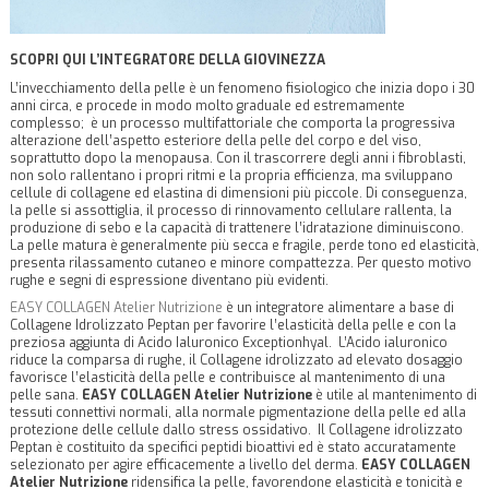
SCOPRI QUI L’INTEGRATORE DELLA GIOVINEZZA
L’invecchiamento della pelle è un fenomeno fisiologico che inizia dopo i 30
anni circa, e procede in modo molto graduale ed estremamente
complesso;
è un processo multifattoriale che comporta la progressiva
alterazione dell’aspetto esteriore della pelle del corpo e del viso,
soprattutto dopo la menopausa. Con il trascorrere degli anni i fibroblasti,
non solo rallentano i propri ritmi e la propria efficienza, ma sviluppano
cellule di collagene ed elastina di dimensioni più piccole. Di conseguenza,
la pelle si assottiglia, il processo di rinnovamento cellulare rallenta, la
produzione di sebo e la capacità di trattenere l’idratazione diminuiscono.
La pelle matura è generalmente più secca e fragile, perde tono ed elasticità,
presenta rilassamento cutaneo e minore compattezza. Per questo motivo
rughe e segni di espressione diventano più evidenti.
EASY COLLAGEN Atelier Nutrizione
è un integratore alimentare a base di
Collagene Idrolizzato Peptan per favorire l’elasticità della pelle e con la
preziosa aggiunta di Acido Ialuronico Exceptionhyal.
L’Acido ialuronico
riduce la comparsa di rughe, il Collagene idrolizzato ad elevato dosaggio
favorisce l’elasticità della pelle e contribuisce al mantenimento di una
pelle sana.
EASY COLLAGEN Atelier Nutrizione
è utile al mantenimento di
tessuti connettivi normali, alla normale pigmentazione della pelle ed alla
protezione delle cellule dallo stress ossidativo.
Il Collagene idrolizzato
Peptan è costituito da specifici peptidi bioattivi ed è stato accuratamente
selezionato per agire efficacemente a livello del derma.
EASY COLLAGEN
Atelier Nutrizione
ridensifica la pelle, favorendone elasticità e tonicità e