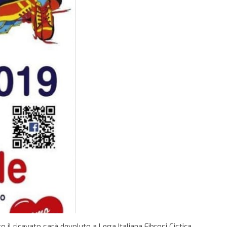
to il ricavato sarà devoluto a Lega Italiana Fibrosi Cistica,