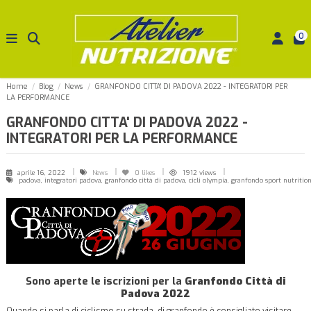
0
Home
Blog
News
GRANFONDO CITTA' DI PADOVA 2022 - INTEGRATORI PER
LA PERFORMANCE
GRANFONDO CITTA' DI PADOVA 2022 -
INTEGRATORI PER LA PERFORMANCE
aprile 16, 2022
News
0
likes
1912 views
padova, integratori padova, granfondo città di padova, cicli olympia, granfondo sport nutrition,
Sono aperte le iscrizioni per la
Granfondo Città di
Padova 2022
Quando si parla di ciclismo su strada, di granfondo è consigliato visitare