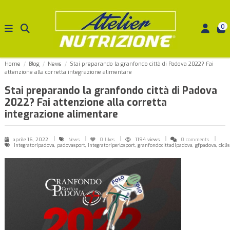
0
Home
Blog
News
Stai preparando la granfondo città di Padova 2022? Fai
attenzione alla corretta integrazione alimentare
Stai preparando la granfondo città di Padova
2022? Fai attenzione alla corretta
integrazione alimentare
aprile 16, 2022
News
0
likes
1194 views
0 comments
integratoripadova, padovasport, integratoriperlosport, granfondocittadipadova, gfpadova, ciclismo