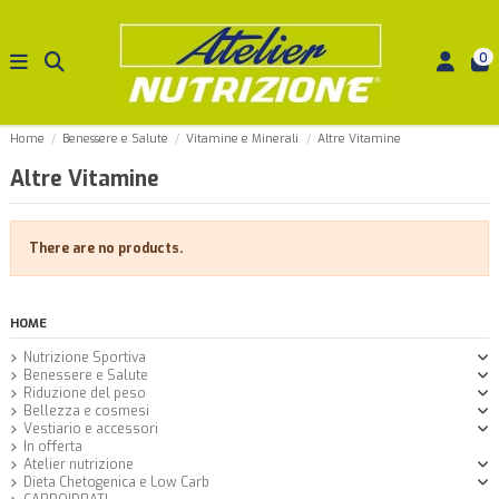
0
Home
Benessere e Salute
Vitamine e Minerali
Altre Vitamine
Altre Vitamine
There are no products.
HOME
Nutrizione Sportiva
Benessere e Salute
Riduzione del peso
Bellezza e cosmesi
Vestiario e accessori
In offerta
Atelier nutrizione
Dieta Chetogenica e Low Carb