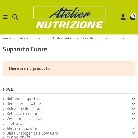
0
Home
Benessere e Salute
Neutraceutici e Funzionali
Supporto Cuore
Supporto Cuore
There are no products.
HOME
Nutrizione Sportiva
Benessere e Salute
Riduzione del peso
Bellezza e cosmesi
Vestiario e accessori
In offerta
Atelier nutrizione
Dieta Chetogenica e Low Carb