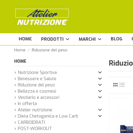
HOME
BLOG
PRODOTTI
MARCHI
Home
Riduzione del peso
HOME
Riduzio
Nutrizione Sportiva
Benessere e Salute
Riduzione del peso
Bellezza e cosmesi
Vestiario e accessori
In offerta
Atelier nutrizione
Dieta Chetogenica e Low Carb
CARBOIDRATI
POST-WORKOUT