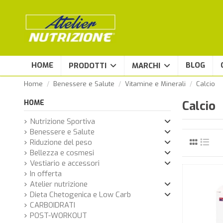
HOME
BLOG
PRODOTTI
MARCHI
Home
Benessere e Salute
Vitamine e Minerali
Calcio
HOME
Calcio
Nutrizione Sportiva
Benessere e Salute
Riduzione del peso
Bellezza e cosmesi
Vestiario e accessori
In offerta
Atelier nutrizione
Dieta Chetogenica e Low Carb
CARBOIDRATI
POST-WORKOUT