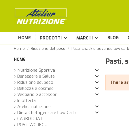
HOME
BLOG
PRODOTTI
MARCHI
Home
Riduzione del peso
Pasti, snack e bevande low car
HOME
Pasti, 
Nutrizione Sportiva
Benessere e Salute
Riduzione del peso
There ar
Bellezza e cosmesi
Vestiario e accessori
In offerta
Atelier nutrizione
Dieta Chetogenica e Low Carb
CARBOIDRATI
POST-WORKOUT