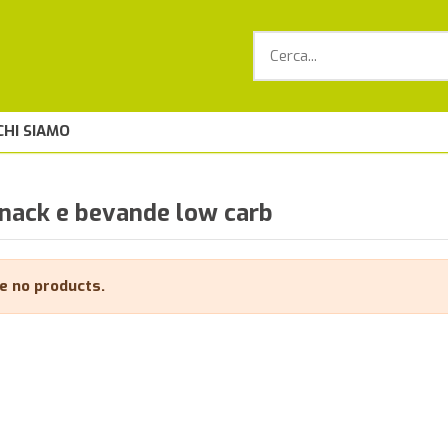
CHI SIAMO
b
snack e bevande low carb
e no products.