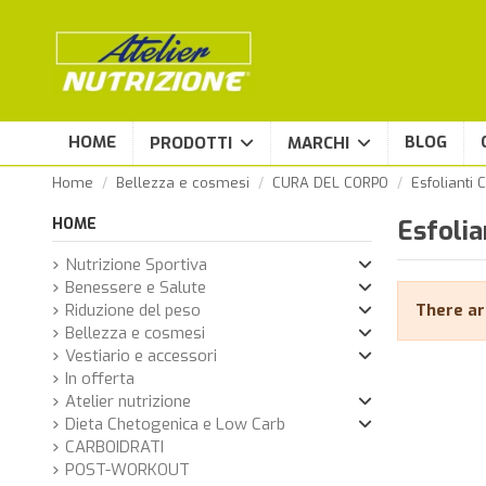
HOME
BLOG
PRODOTTI
MARCHI
Home
Bellezza e cosmesi
CURA DEL CORPO
Esfolianti 
HOME
Esfolia
Nutrizione Sportiva
Benessere e Salute
Riduzione del peso
There ar
Bellezza e cosmesi
Vestiario e accessori
In offerta
Atelier nutrizione
Dieta Chetogenica e Low Carb
CARBOIDRATI
POST-WORKOUT