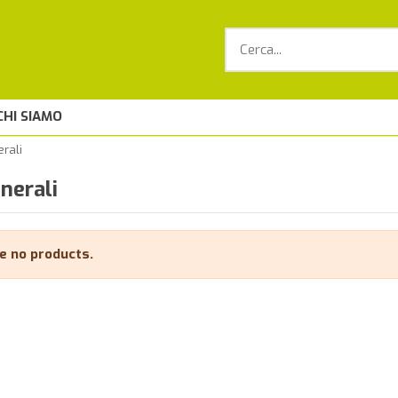
CHI SIAMO
erali
inerali
e no products.