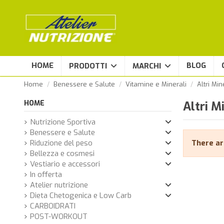
HOME
BLOG
PRODOTTI
MARCHI
Home
Benessere e Salute
Vitamine e Minerali
Altri Min
HOME
Altri M
Nutrizione Sportiva
Benessere e Salute
Riduzione del peso
There ar
Bellezza e cosmesi
Vestiario e accessori
In offerta
Atelier nutrizione
Dieta Chetogenica e Low Carb
CARBOIDRATI
POST-WORKOUT