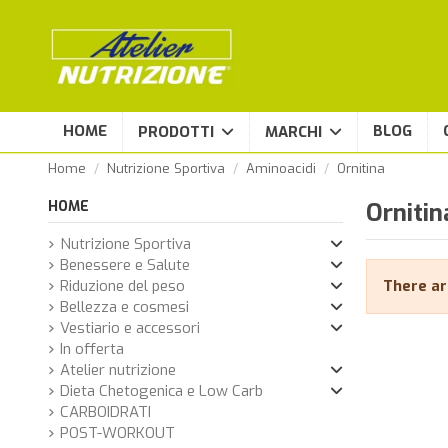
HOME
BLOG
PRODOTTI
MARCHI
Home
Nutrizione Sportiva
Aminoacidi
Ornitina
HOME
Ornitin
Nutrizione Sportiva
Benessere e Salute
Riduzione del peso
There ar
Bellezza e cosmesi
Vestiario e accessori
In offerta
Atelier nutrizione
Dieta Chetogenica e Low Carb
CARBOIDRATI
POST-WORKOUT