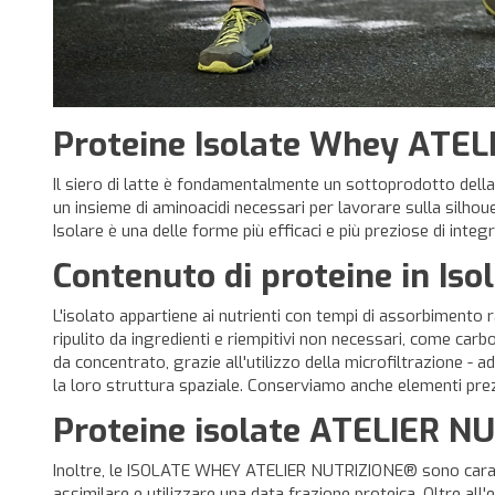
Proteine Isolate Whey ATE
Il siero di latte è fondamentalmente un sottoprodotto del
un insieme di aminoacidi necessari per lavorare sulla silhou
Isolare è una delle forme più efficaci e più preziose di integr
Contenuto di proteine in Is
L'isolato appartiene ai nutrienti con tempi di assorbimento ra
ripulito da ingredienti e riempitivi non necessari, come carb
da concentrato, grazie all'utilizzo della microfiltrazione -
la loro struttura spaziale. Conserviamo anche elementi pre
Proteine isolate
ATELIER NUT
Inoltre, le ISOLATE WHEY ATELIER NUTRIZIONE® sono caratter
assimilare e utilizzare una data frazione proteica. Oltre all'