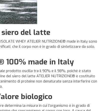
siero del latte
latte ISOLATE WHEY ATELIER NUTRIZIONE® made in Italy sono
cati, che il corpo non è in grado di sintetizzare da solo.
 100% made in Italy
 tale prodotto oscilla tra il 90% e il 98%, poiché è stato
roteine del siero del latte ATELIER NUTRIZIONE® è costituito
antenimento di proteine non denaturate senza interferire con
o.
alore biologico
 determina la misura in cui l'organismo è in grado di
di proteine che consegniamo al corpo con loro. A causa del