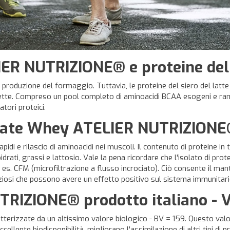
LIER NUTRIZIONE®
e proteine del 
la produzione del formaggio. Tuttavia, le proteine del siero del 
ette. Compreso un pool completo di aminoacidi BCAA esogeni e ramifi
atori proteici.
olate Whey
ATELIER NUTRIZIONE®
pidi e rilascio di aminoacidi nei muscoli. Il contenuto di proteine in
oidrati, grassi e lattosio. Vale la pena ricordare che l'isolato di p
 ad es. CFM (microfiltrazione a flusso incrociato). Ciò consente il m
ziosi che possono avere un effetto positivo sul sistema immunitari
RIZIONE® prodotto italiano - V
izzate da un altissimo valore biologico - BV = 159. Questo valore
eccellente biodisponibilità, migliorano l'assimilazione di altri tipi 