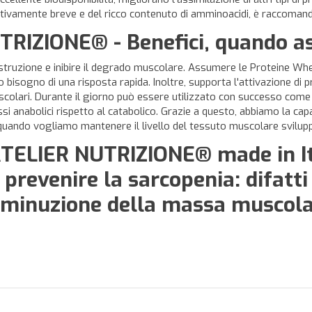
tivamente breve e del ricco contenuto di amminoacidi, è raccomand
TRIZIONE® - Benefici, quando 
di costruzione e inibire il degrado muscolare. Assumere le Protein
bisogno di una risposta rapida. Inoltre, supporta l'attivazione di 
 muscolari. Durante il giorno può essere utilizzato con successo co
si anabolici rispetto al catabolico. Grazie a questo, abbiamo la cap
 quando vogliamo mantenere il livello del tessuto muscolare svilup
ATELIER NUTRIZIONE® made in Ital
 prevenire la sarcopenia: difatt
iminuzione della massa muscolar